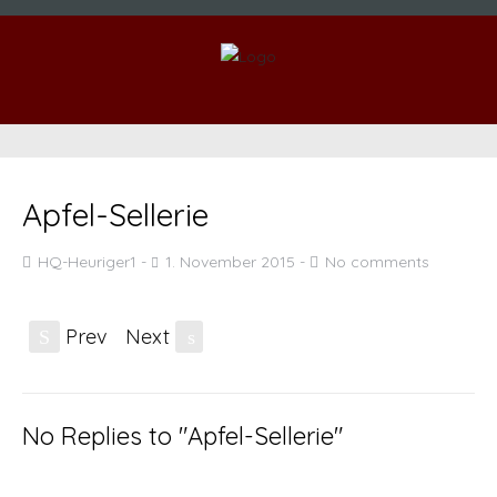
Apfel-Sellerie
HQ-Heuriger1
1. November 2015
No comments
Prev
Next
S
s
No Replies to "Apfel-Sellerie"