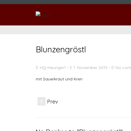
Blunzengröstl
HQ-Heuriger1
1. November 2015
No com
mit Sauerkraut und Kren
Prev
S