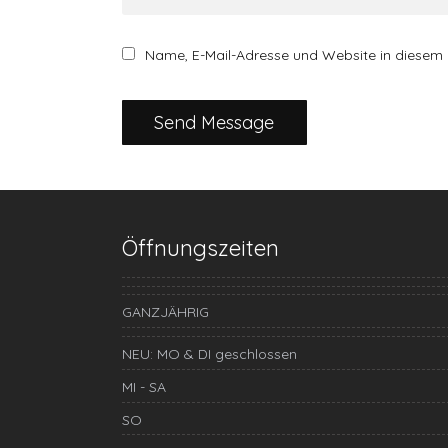
Name, E-Mail-Adresse und Website in diesem
Öffnungszeiten
GANZJÄHRIG
NEU: MO & DI geschlossen
MI - SA
SO